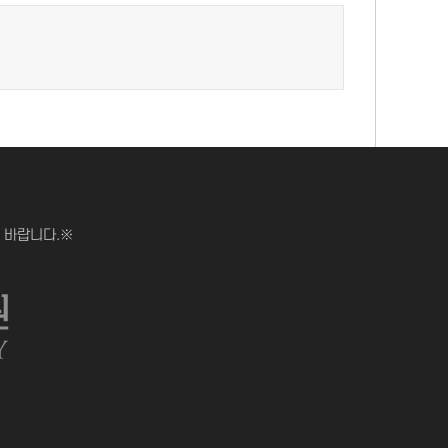
 바랍니다.※