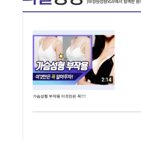
뒤트임
매부리코
제휴 및 제안
가슴축소술
중안면 
들창코/짧은코
눈매교정
가슴재건술
상
화살코/긴코
복코/콧볼축소
눈밑지방재배치
부유방
눈썹하
휜코(기능코성형)
눈밑애교
여성형유방(여유증)
지방
낮은코
넓은코
트임 복원
유두/유륜
비공내리기
가슴성형 부작용 이것만은 꼭!!!!