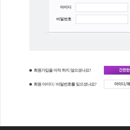
뒤트임
매부리코
제휴 및 제안
아이디
가슴축소술
중안면 하안검
들창코/짧은코
비밀번호
눈매교정
가슴재건술
상안검
화살코/긴코
복코/콧볼축소
눈밑지방재배치
부유방
눈썹하거상
휜코(기능코성형)
눈밑애교
여성형유방(여유증)
지방이식
낮은코
넓은코
트임 복원
유두/유륜
비공내리기
회원가입을 아직 하지 않으셨나요?
회원 아이디 / 비밀번호를 잊으셨나요?