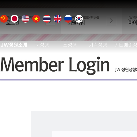
JW정원소개
눈성형
코성형
가슴성형
안티에이
W정원의 차별성
JW눈성형의 특별함
JW코성형의 특별함
JW가슴성형의 특별함
이마거상
의료진 소개
중안면 하안검거상
이노리브 3D
JW정원 가슴확대술
SMAS 안면
콤비네이션 가슴확대술
병원둘러보기
상안검
코재수술
엘라스티꿈 리
모티바
진료및예약안내
눈썹하거상술
3D 이노핏 맞춤 코성형
비절개 리프
멘토
실리프팅
스마트M셀 가슴 지방이식
찾아오시는길
눈재수술
자가 늑연골 코성형
더블리프팅
연구활동
쌍꺼풀수술
코끝성형
처진가슴
트리플리프
Xcar
안전관리
트임성형
유형별 코성형
가슴재수술