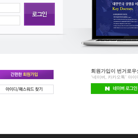
돌출입
안면비대칭
하안검거상
무턱(하악왜소증)
안검
성
얼굴뼈재수술
거상술
귀성형
이식
형
회원가입이 번거로우
‘네이버, 카카오톡’ 아
외