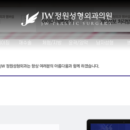
에이징
재수술
체형/지방
윤곽/양악
남자성형
JW
거상술
마지막 눈수술
지방흡입
안면윤곽
눈수술
브이라인사각턱성형
 안면거상
마지막 코수술
복부성형
코수술
광대성형
꿈 리프팅
마지막 가슴수술
힙라인성형
여성형유방
X
보형물성형
정
비수술 윤곽교정
 리프팅
마지막 윤곽수술
손등지방이식
안면윤곽
입꼬
프팅
모델핏다리교정
양악수술
리프팅
주걱턱
리프팅
원
긴얼굴
ar