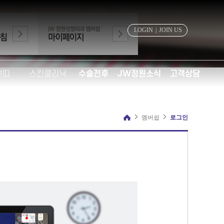
LOGIN
|
JOIN US
쁘띠
스킨클리닉
수술전후
JW정원소식
고객상담
필러
더블로
전후사진
공지&안내
온라인상담
쁘띠
물광주사
리얼셀카
JW정원 프로모션
수술비용상담
멤버쉽
로그인
car
밀크필
고객이 직접 쓰는 후기
JW정원IN미디어
카카오톡상담
리클리닉
아쿠아필
셀카영상
온라인진료예약신청
레이저토닝
JW정원 모델지원
리쥬란힐러
CO2