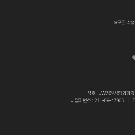
※모든 수술
상호 : JW정원성형외과의
사업자번호 : 211-09-47966
|
T