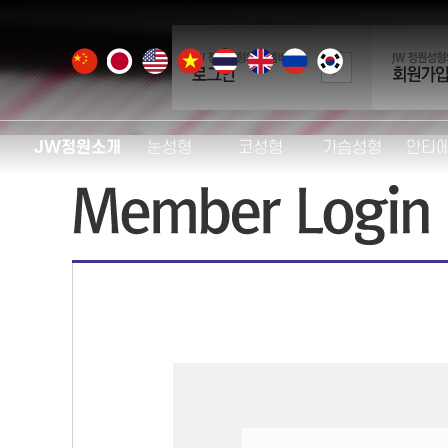
JW정원소개
눈성형
코성형
가슴성형
안티
JW정원의 차별성
JW눈성형의 특별함
JW코성형의 특별함
JW가슴성형의 특별함
이마
의료진 소개
중안면 하안검거상
이노리브 3D
JW정원 가슴확대술
SMAS
콤비네이션 가슴확대술
병원둘러보기
상안검
코재수술
엘라스티
모티바
진료및예약안내
눈썹하거상술
3D 이노핏 맞춤 코성형
비절개
멘토
실리
스마트M셀 가슴 지방이식
찾아오시는길
눈재수술
자가 늑연골 코성형
더블
연구활동
쌍꺼풀수술
코끝성형
처진가슴
트리플
Xc
안전관리
트임성형
유형별 코성형
가슴재수술