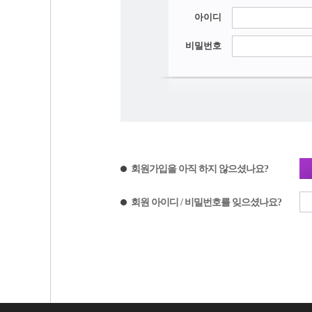
뒤트임
매부리코
제휴 및 제안
아이디
가슴축소술
중안면 
들창코/짧은코
비밀번호
눈매교정
가슴재건술
상
화살코/긴코
복코/콧볼축소
눈밑지방재배치
부유방
눈썹하
휜코(기능코성형)
눈밑애교
여성형유방(여유증)
지방
낮은코
넓은코
트임 복원
유두/유륜
비공내리기
회원가입을 아직 하지 않으셨나요?
회원 아이디 / 비밀번호를 잊으셨나요?